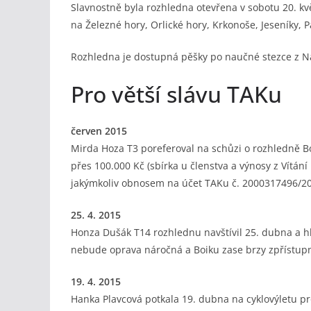
Slavnostně byla rozhledna otevřena v sobotu 20. kv
na Železné hory, Orlické hory, Krkonoše, Jeseníky, 
Rozhledna je dostupná pěšky po naučné stezce z Nas
Pro větší slávu TAKu
červen 2015
Mirda Hoza T3 poreferoval na schůzi o rozhledně Bo
přes 100.000 Kč (sbírka u členstva a výnosy z Vítá
jakýmkoliv obnosem na účet TAKu č. 2000317496/201
25. 4. 2015
Honza Dušák T14 rozhlednu navštívil 25. dubna a h
nebude oprava náročná a Boiku zase brzy zpřístupn
19. 4. 2015
Hanka Plavcová potkala 19. dubna na cyklovýletu pr