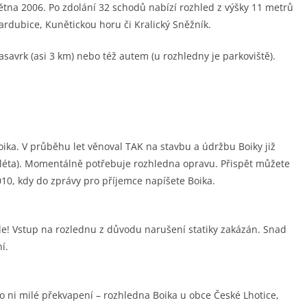
ětna 2006. Po zdolání 32 schodů nabízí rozhled z výšky 11 metrů
Pardubice, Kunětickou horu či Kralický Sněžník.
avrk (asi 3 km) nebo též autem (u rozhledny je parkoviště).
ika. V průběhu let věnoval TAK na stavbu a údržbu Boiky již
ní léta). Momentálně potřebuje rozhledna opravu. Přispět můžete
0, kdy do zprávy pro příjemce napíšete Boika.
le! Vstup na rozlednu z důvodu narušení statiky zakázán. Snad
í.
o ni milé překvapení – rozhledna Boika u obce České Lhotice,