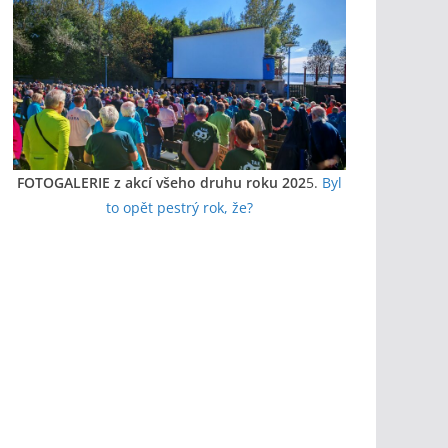
FOTOGALERIE z akcí všeho druhu roku 202
5.
Byl
to opět pestrý rok, že?