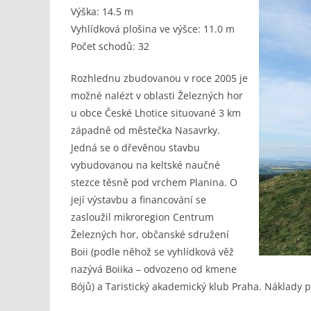
Výška: 14.5 m
Vyhlídková plošina ve výšce: 11.0 m
Počet schodů: 32
Rozhlednu zbudovanou v roce 2005 je
možné nalézt v oblasti Železných hor
u obce České Lhotice situované 3 km
západně od městečka Nasavrky.
Jedná se o dřevěnou stavbu
vybudovanou na keltské naučné
stezce těsně pod vrchem Planina. O
její výstavbu a financování se
zasloužil mikroregion Centrum
Železných hor, občanské sdružení
Boii (podle něhož se vyhlídková věž
nazývá Boiika – odvozeno od kmene
Bójů) a Taristický akademický klub Praha. Náklady 