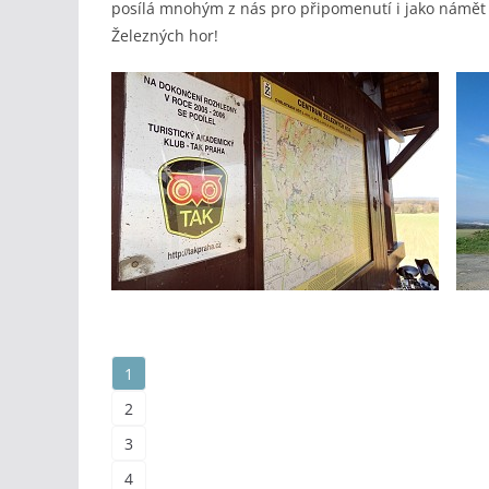
posílá mnohým z nás pro připomenutí i jako námět n
Železných hor!
1
2
3
4