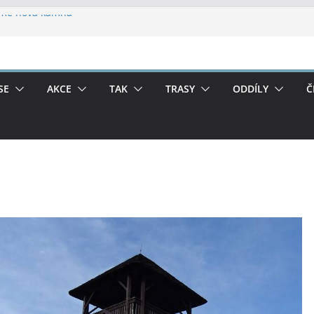
áme nová kamna
adech
6
SE
AKCE
TAK
TRASY
ODDÍLY
Č