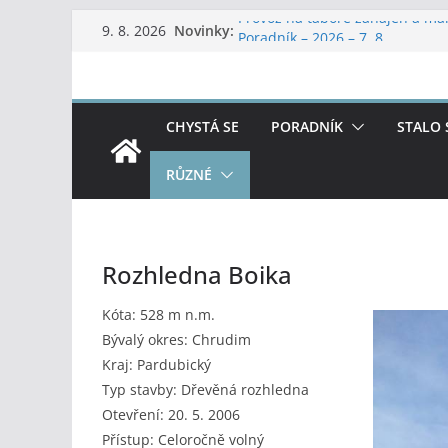
Přeskočit
Novinky:
Provoz na táboře zahájen a m
9. 8. 2026
na
Poradník – 2026 – 7, 8
Letní dvojboj
obsah
37. Vítání léta ve Vojanových s
47. LPTH Soběslav 19.-21.6.202
CHYSTÁ SE
PORADNÍK
STALO 
RŮZNÉ
Rozhledna Boika
Kóta: 528 m n.m.
Bývalý okres: Chrudim
Kraj: Pardubický
Typ stavby: Dřevěná rozhledna
Otevření: 20. 5. 2006
Přístup: Celoročně volný