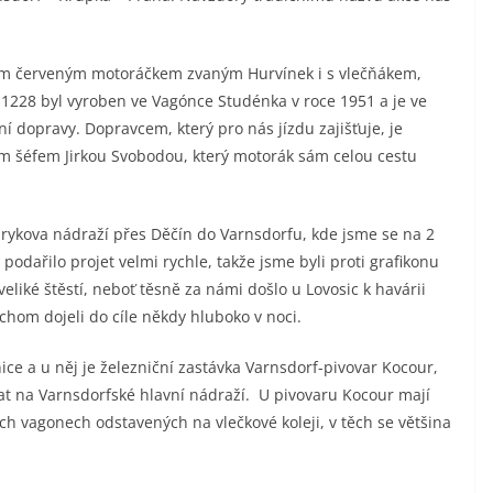
ickým červeným motoráčkem zvaným Hurvínek i s vlečňákem,
1228 byl vyroben ve Vagónce Studénka v roce 1951 a je ve
ní dopravy. Dopravcem, který pro nás jízdu zajišťuje, je
ým šéfem Jirkou Svobodou, který motorák sám celou cestu
rykova nádraží přes Děčín do Varnsdorfu, kde jsme se na 2
 podařilo projet velmi rychle, takže jsme byli proti grafikonu
veliké štěstí, neboť těsně za námi došlo u Lovosic k havárii
chom dojeli do cíle někdy hluboko v noci.
ce a u něj je železniční zastávka Varnsdorf-pivovar Kocour,
at na Varnsdorfské hlavní nádraží. U pivovaru Kocour mají
ch vagonech odstavených na vlečkové koleji, v těch se většina