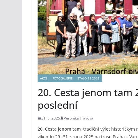
AKCE
FOTOGALERIE
STALO SE 2025
20. Cesta jenom tam 2
poslední
31. 8. 2025
Veronika Jiravová
20. Cesta jenom tam
, tradiční výlet historick
víkendu 29.-31. srpna 2025 na trase Praha – Va