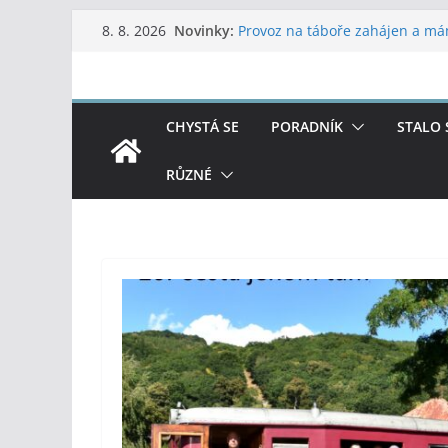
Přeskočit
Novinky:
Provoz na táboře zahájen a m
8. 8. 2026
na
Poradník – 2026 – 7, 8
Letní dvojboj
obsah
37. Vítání léta ve Vojanových s
47. LPTH Soběslav 19.-21.6.202
CHYSTÁ SE
PORADNÍK
STALO 
RŮZNÉ