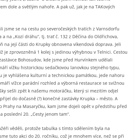
m dole a světlým nahoře. A pak už, jak je na TAKových
ali jsme se na cestu po severočeských tratích z Varnsdorfu
a na „Kozí dráhu“, tj. trať č. 132 z Děčína do Oldřichova,
ň na její části do Krupky obnovena víkendová doprava. Jeli
 je zprovozněná 1 kolej s jedinou výhybnou v Telnici. Cestou
v zastávce Bohosudov, kde jsme před Hurvínkem udělali
máří vížku historickou sedačkovou lanovkou stejného typu,
u je vyhlášena kulturní a technickou památkou, jede nahoru
Komáří vížce parádní rozhled a výborná restaurace se svižnou
šky sešli zpět k našemu motoráčku, který si mezitím odjel
řijel do dočasně (?) konečné zastávky Krupka – město. A
do Prahy na Masaryčku, kam jsme dojeli opět v předstihu před
da poslední 20. „Cesty jenom tam“.
ažéři věděli, protože tabulka s tímto sdělením byla na
me tuto akci do 20. ročníku, což je mnohem více, než se při