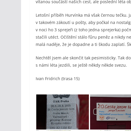
vítanou součástí našich cest, ale poslední léta o
Letošní příběh Hurvínka má však černou tečku. Ja
v takovém zákoutí u pošty, aby počkal na nostalg
v noci ho 3 sprejeři (z toho jedna sprejerka) po
stačili utéct. Očištění stálo fůru peněz a nikdy n
malá naděje, že je dopadne a ti škodu zaplatí. Šk
Nechtěl jsem ale skončit tak pesimisticky. Tak do
s námi léta jezdili, se ještě někdy někde svezu.
Ivan Fridrich (trasa 15)