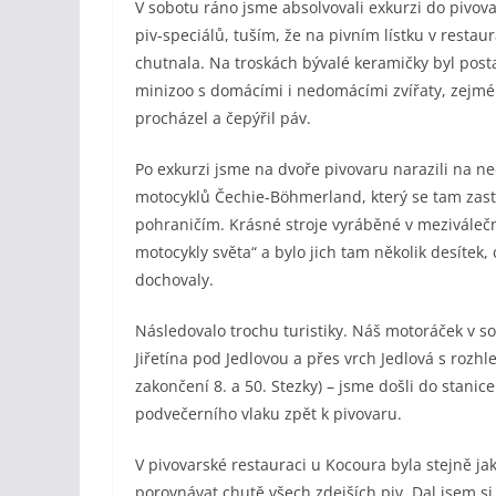
V sobotu ráno jsme absolvovali exkurzi do pivov
piv-speciálů, tuším, že na pivním lístku v restaur
chutnala. Na troskách bývalé keramičky byl posta
minizoo s domácími i nedomácími zvířaty, zejm
procházel a čepýřil páv.
Po exkurzi jsme na dvoře pivovaru narazili na n
motocyklů Čechie-Böhmerland, který se tam zast
pohraničím. Krásné stroje vyráběné v meziváleč
motocykly světa“ a bylo jich tam několik desítek, 
dochovaly.
Následovalo trochu turistiky. Náš motoráček v s
Jiřetína pod Jedlovou a přes vrch Jedlová s rozhle
zakončení 8. a 50. Stezky) – jsme došli do stanic
podvečerního vlaku zpět k pivovaru.
V pivovarské restauraci u Kocoura byla stejně j
porovnávat chutě všech zdejších piv. Dal jsem si