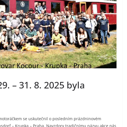
9. – 31. 8. 2025 byla
ým motoráčkem se uskutečnil o posledním prázdninovém
rnsdorf – Krupka – Praha. Navzdory tradičnímu názvu akce nás