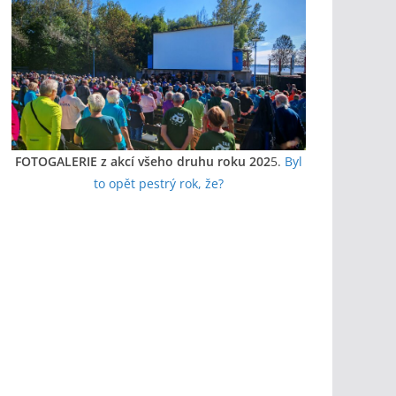
FOTOGALERIE z akcí všeho druhu roku 202
5.
Byl
to opět pestrý rok, že?