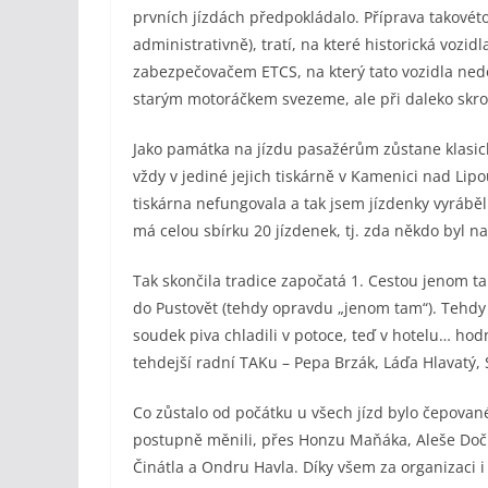
prvních jízdách předpokládalo. Příprava takovéto 
administrativně), tratí, na které historická voz
zabezpečovačem ETCS, na který tato vozidla ned
starým motoráčkem svezeme, ale při daleko skrom
Jako památka na jízdu pasažérům zůstane klasic
vždy v jediné jejich tiskárně v Kamenici nad Lip
tiskárna nefungovala a tak jsem jízdenky vyrábě
má celou sbírku 20 jízdenek, tj. zda někdo byl 
Tak skončila tradice započatá 1. Cestou jenom 
do Pustovět (tehdy opravdu „jenom tam“). Tehd
soudek piva chladili v potoce, teď v hotelu… hod
tehdejší radní TAKu – Pepa Brzák, Láďa Hlavatý, 
Co zůstalo od počátku u všech jízd bylo čepované
postupně měnili, přes Honzu Maňáka, Aleše Doč
Činátla a Ondru Havla. Díky všem za organizaci i