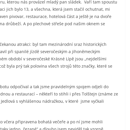
aru, kterou nás provázel mladý pan sládek. Vaří tam spoustu
aci jich bylo 13, a všechna, která jsem stačil ochutnat, mi
ven pivovar, restaurace, hotelová část a ještě je na dvoře
éna drůbeží. A po plechové střeše pod našim oknem se
ečekanou atrakci: byl tam mezinárodní sraz historických
avil při spanilé jízdě severočeským a jihoněmeckým
ném období v severočeské Krásné Lípě jsou „nejdelšími
což byla prý tak polovina všech strojů této značky, které se
obotu odpočíval a tak jsme pravidelným spojem odjeli do
dnou a restaurací – někteří to stihli i přes Tolštejn (známe ze
e Jedlová s vyhlášenou nádražkou, v které jsme vyčkali
ako včera připravena bohatá večeře a po ní jsme mohli
 taky jedno „řezané“ a dlouho jsem neviděl tak vzorně