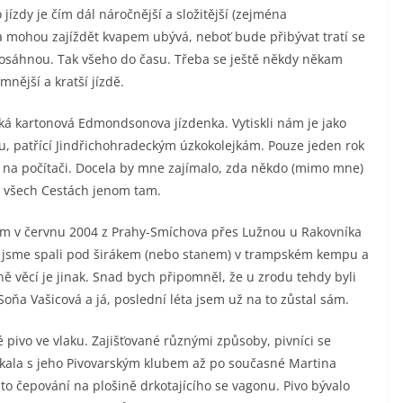
jízdy je čím dál náročnější a složitější (zejména
idla mohou zajíždět kvapem ubývá, neboť bude přibývat tratí se
osáhnou. Tak všeho do času. Třeba se ještě někdy někam
nější a kratší jízdě.
ká kartonová Edmondsonova jízdenka. Vytiskli nám je jako
ou, patřící Jindřichohradeckým úzkokolejkám. Pouze jeden rok
l na počítači. Docela by mne zajímalo, zda někdo (mimo mne)
na všech Cestách jenom tam.
tam v červnu 2004 z Prahy-Smíchova přes Lužnou u Rakovníka
y jsme spali pod širákem (nebo stanem) v trampském kempu a
ně věcí je jinak. Snad bych připomněl, že u zrodu tehdy byli
Soňa Vašicová a já, poslední léta jsem už na to zůstal sám.
 pivo ve vlaku. Zajišťované různými způsoby, pivníci se
kala s jeho Pivovarským klubem až po současné Martina
 to čepování na plošině drkotajícího se vagonu. Pivo bývalo