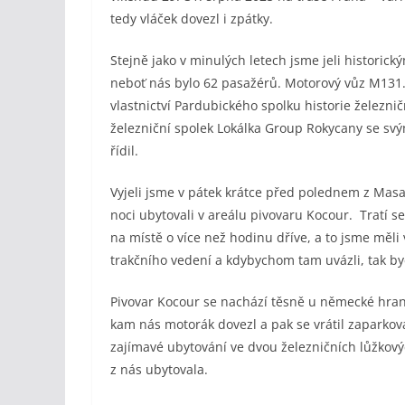
tedy vláček dovezl i zpátky.
Stejně jako v minulých letech jsme jeli histor
neboť nás bylo 62 pasažérů. Motorový vůz M131.
vlastnictví Pardubického spolku historie železnič
železniční spolek Lokálka Group Rokycany se sv
řídil.
Vyjeli jsme v pátek krátce před polednem z Masa
noci ubytovali v areálu pivovaru Kocour. Tratí se
na místě o více než hodinu dříve, a to jsme měli 
trakčního vedení a kdybychom tam uvázli, tak by
Pivovar Kocour se nachází těsně u německé hrani
kam nás motorák dovezl a pak se vrátil zaparkov
zajímavé ubytování ve dvou železničních lůžkový
z nás ubytovala.