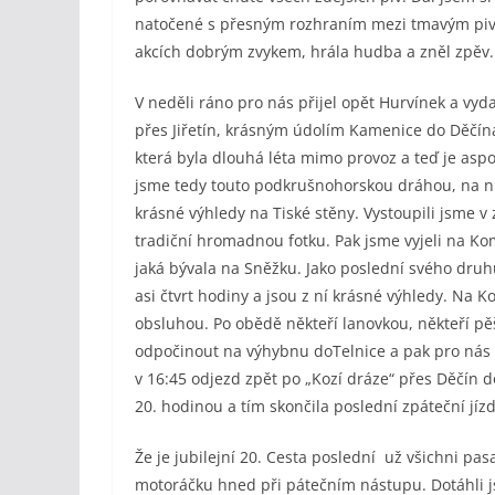
natočené s přesným rozhraním mezi tmavým pive
akcích dobrým zvykem, hrála hudba a zněl zpěv.
V neděli ráno pro nás přijel opět Hurvínek a vyd
přes Jiřetín, krásným údolím Kamenice do Děčína 
která byla dlouhá léta mimo provoz a teď je aspo
jsme tedy touto podkrušnohorskou dráhou, na niž
krásné výhledy na Tiské stěny. Vystoupili jsme 
tradiční hromadnou fotku. Pak jsme vyjeli na Ko
jaká bývala na Sněžku. Jako poslední svého druh
asi čtvrt hodiny a jsou z ní krásné výhledy. Na 
obsluhou. Po obědě někteří lanovkou, někteří pě
odpočinout na výhybnu doTelnice a pak pro nás p
v 16:45 odjezd zpět po „Kozí dráze“ přes Děčín 
20. hodinou a tím skončila poslední zpáteční jíz
Že je jubilejní 20. Cesta poslední už všichni pas
motoráčku hned při pátečním nástupu. Dotáhli js