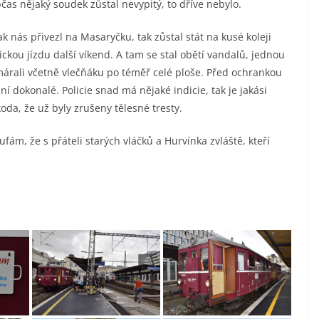
bčas nějaký soudek zůstal nevypitý, to dříve nebylo.
k nás přivezl na Masaryčku, tak zůstal stát na kusé koleji
ickou jízdu další víkend. A tam se stal obětí vandalů, jednou
čmárali včetně vlečňáku po téměř celé ploše. Před ochrankou
ení dokonalé. Policie snad má nějaké indicie, tak je jakási
oda, že už byly zrušeny tělesné tresty.
ufám, že s přáteli starých vláčků a Hurvínka zvláště, kteří