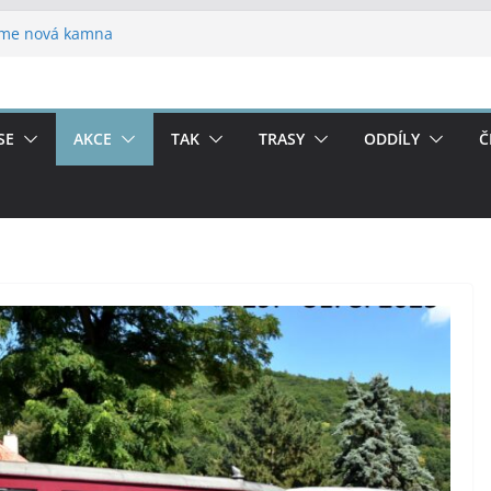
áme nová kamna
adech
6
SE
AKCE
TAK
TRASY
ODDÍLY
Č