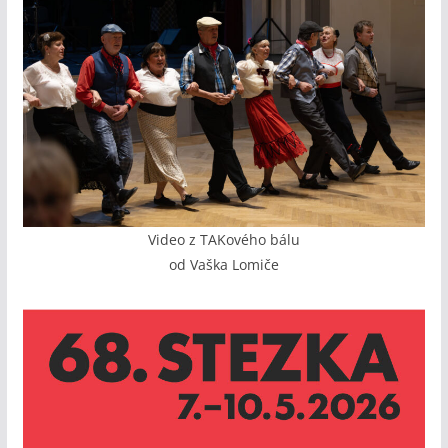
Video z TAKového bálu
od Vaška Lomiče