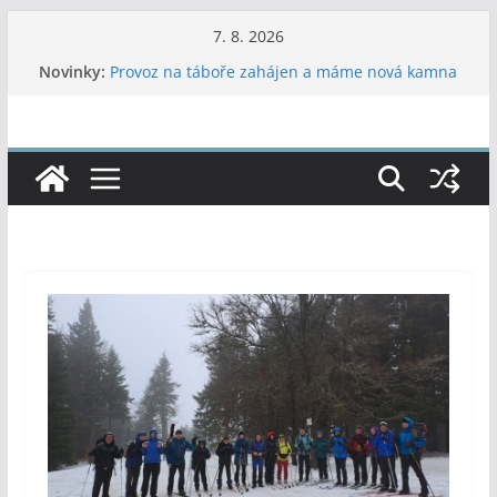
Přeskočit
7. 8. 2026
47. LPTH Soběslav 19.-21.6.2026
na
Novinky:
Provoz na táboře zahájen a máme nová kamna
obsah
Poradník – 2026 – 7, 8
Letní dvojboj
37. Vítání léta ve Vojanových sadech