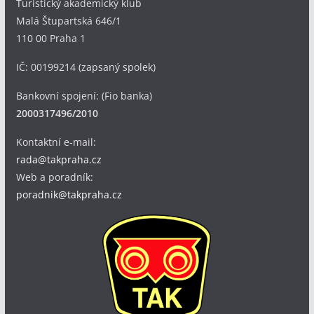
Turistický akademický klub
Malá Štupartská 646/1
110 00 Praha 1
IČ: 00199214 (zapsaný spolek)
Bankovní spojení: (Fio banka)
2000317496/2010
Kontaktní e-mail:
rada@takpraha.cz
Web a poradník:
poradnik@takpraha.cz