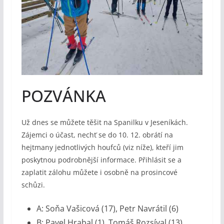
POZVÁNKA
Už dnes se můžete těšit na Spanilku v Jeseníkách.
Zájemci o účast, nechť se do 10. 12. obrátí na
hejtmany jednotlivých houfců (viz níže), kteří jim
poskytnou podrobnější informace. Přihlásit se a
zaplatit zálohu můžete i osobně na prosincové
schůzi.
A: Soňa Vašicová (17), Petr Navrátil (6)
B: Pavel Hrabal (1), Tomáš Rozsíval (13)