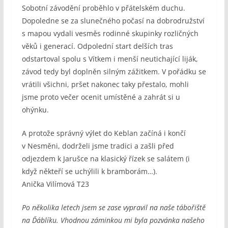
Sobotní závodění proběhlo v přátelském duchu.
Dopoledne se za slunečného počasí na dobrodružství
s mapou vydali vesměs rodinné skupinky rozličných
věků i generací. Odpolední start delších tras
odstartoval spolu s Vítkem i menší neutichající liják,
závod tedy byl doplněn silným zážitkem. V pořádku se
vrátili všichni, pršet nakonec taky přestalo, mohli
jsme proto večer ocenit umístěné a zahrát si u
ohýnku.
A protože správný výlet do Keblan začíná i končí
v Nesměni, dodrželi jsme tradici a zašli před
odjezdem k Jarušce na klasický řízek se salátem (i
když někteří se uchýlili k bramborám…).
Anička Vilímová T23
Po několika letech jsem se zase vypravil na naše tábořiště
na Ďáblíku. Vhodnou záminkou mi byla pozvánka našeho