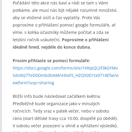
Pořádání této akce nás baví a rádi se tam s Vámi
potkáme, ale musí nás být nějaké rozumné množství,
aby se vložené úsilí a čas vyplatily. Proto Vás
poprosíme o přihlášení pomocí google formuláře, ať
víme, s kolika účastníky můžeme počítat a zda se
letošní ročník uskuteční.
Poprosíme o přihlášení
ideálně hned, nejdéle do konce dubna.
Prosím přihlaste se pomocí formuláře:
https://docs.google.com/forms/d/e/1FAIpQLSf3kGYMv
Sdo9Q7TeD0DmbdtIAMnHXxFS_HZQ50D1tx9718Efw/vi
ewform?usp=sharing
Bližší info bude následovat začátkem května.
Předběžně bude organizace jako v minulých
ročnících. Tedy sraz v pátek večer, nebo v sobotu
ráno (start dětské trasy cca 10:00, dospělé po obědě).
V sobotu večer posezení u ohně a vyhlášení výsledků.