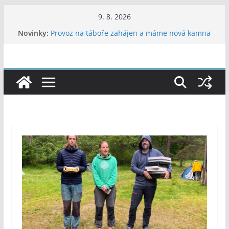
Přeskočit
9. 8. 2026
na
Novinky:
Provoz na táboře zahájen a máme nová kamna
obsah
Poradník – 2026 – 7, 8
Letní dvojboj
37. Vítání léta ve Vojanových sadech
47. LPTH Soběslav 19.-21.6.2026