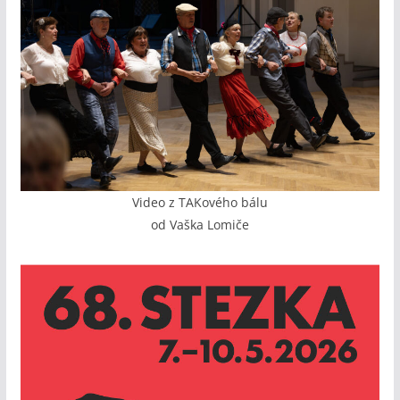
Video z TAKového bálu
od Vaška Lomiče