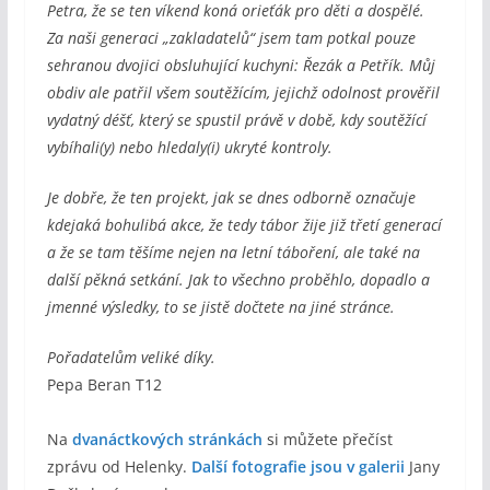
Petra, že se ten víkend koná orieťák pro děti a dospělé.
Za naši generaci „zakladatelů“ jsem tam potkal pouze
sehranou dvojici obsluhující kuchyni: Řezák a Petřík. Můj
obdiv ale patřil všem soutěžícím, jejichž odolnost prověřil
vydatný déšť, který se spustil právě v době, kdy soutěžící
vybíhali(y) nebo hledaly(i) ukryté kontroly.
Je dobře, že ten projekt, jak se dnes odborně označuje
kdejaká bohulibá akce, že tedy tábor žije již třetí generací
a že se tam těšíme nejen na letní táboření, ale také na
další pěkná setkání.
Jak to všechno proběhlo, dopadlo a
jmenné výsledky, to se jistě dočtete na jiné stránce.
Pořadatelům veliké díky.
Pepa Beran T12
Na
dvanáctkových stránkách
si můžete přečíst
zprávu od Helenky.
Další fotografie jsou v galerii
Jany