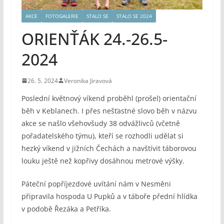
AKCE
FOTOGALERIE
STALO SE
STALO SE 2024
ORIENŤÁK 24.-26.5-
2024
26. 5. 2024
Veronika Jiravová
Poslední květnový víkend proběhl (prošel) orientační
běh v Keblanech. I přes nešťastné slovo běh v názvu
akce se našlo všehovšudy 38 odvážlivců (včetně
pořadatelského týmu), kteří se rozhodli udělat si
hezký víkend v jižních Čechách a navštívit táborovou
louku ještě než kopřivy dosáhnou metrové výšky.
Páteční popříjezdové uvítání nám v Nesměni
připravila hospoda U Pupků a v táboře přední hlídka
v podobě Řezáka a Petříka.