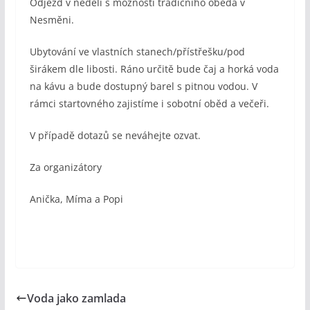
Odjezd v neděli s možností tradičního oběda v
Nesměni.
Ubytování ve vlastních stanech/přístřešku/pod
širákem dle libosti. Ráno určitě bude čaj a horká voda
na kávu a bude dostupný barel s pitnou vodou. V
rámci startovného zajistíme i sobotní oběd a večeři.
V případě dotazů se neváhejte ozvat.
Za organizátory
Anička, Míma a Popi
Voda jako zamlada