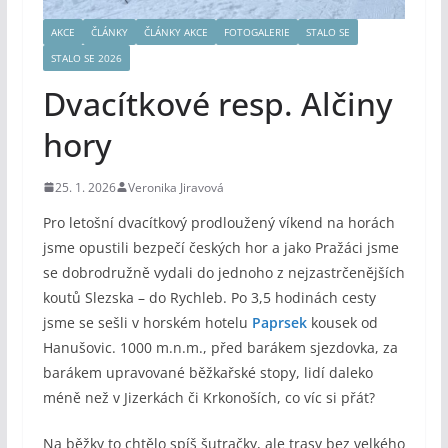
AKCE
ČLÁNKY
ČLÁNKY AKCE
FOTOGALERIE
STALO SE
STALO SE 2026
Dvacítkové resp. Alčiny
hory
25. 1. 2026
Veronika Jiravová
Pro letošní dvacítkový prodloužený víkend na horách
jsme opustili bezpečí českých hor a jako Pražáci jsme
se dobrodružně vydali do jednoho z nejzastrčenějších
koutů Slezska – do Rychleb. Po 3,5 hodinách cesty
jsme se sešli v horském hotelu
Paprsek
kousek od
Hanušovic. 1000 m.n.m., před barákem sjezdovka, za
barákem upravované běžkařské stopy, lidí daleko
méně než v Jizerkách či Krkonoších, co víc si přát?
Na běžky to chtělo spíš šutračky, ale trasy bez velkého