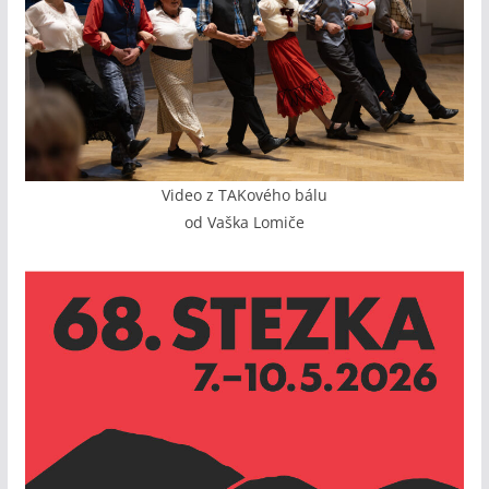
Video z TAKového bálu
od Vaška Lomiče