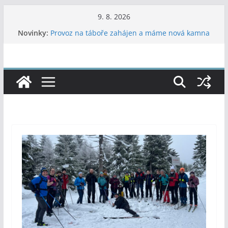
Přeskočit
9. 8. 2026
na
Novinky:
Provoz na táboře zahájen a máme nová kamna
obsah
Poradník – 2026 – 7, 8
Letní dvojboj
37. Vítání léta ve Vojanových sadech
47. LPTH Soběslav 19.-21.6.2026